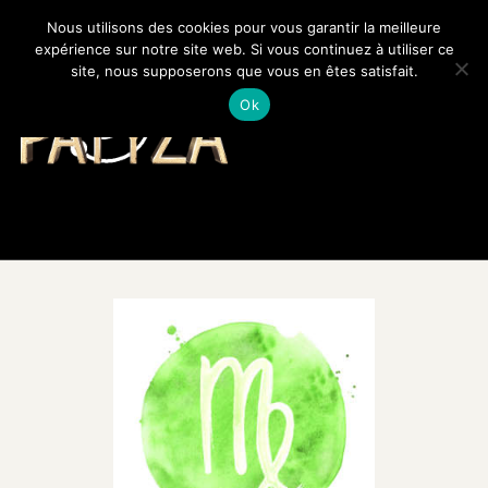
Nous utilisons des cookies pour vous garantir la meilleure
expérience sur notre site web. Si vous continuez à utiliser ce
site, nous supposerons que vous en êtes satisfait.
PATYZA
Votre avenir révélé
Ok
SPIRITUALITÉ ET LOIS
UNIVERSELLES
LA PHYSIQUE
QUANTIQUE
MÉDECINES
ALTERNATIVES
UNIVERS ÉSOTÉRIQUE
BLOG