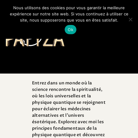
Nous utilisons des cookies pour vous garantir la meilleure
expérience sur notre site web. Si vous continuez à utiliser ce
site, nous supposerons que vous en êtes satisfait.
PATYZA
Votre avenir révélé
Ok
SPIRITUALITÉ ET LOIS
UNIVERSELLES
LA PHYSIQUE
QUANTIQUE
MÉDECINES
Entrez dans un monde où la
ALTERNATIVES
science rencontre la spiritualité,
UNIVERS ÉSOTÉRIQUE
où les lois universelles et la
physique quantique se rejoignent
BLOG
pour éclairer les médecines
alternatives et l’univers
ésotérique. Explorez avec moi les
principes fondamentaux de la
physique quantique et découvrez