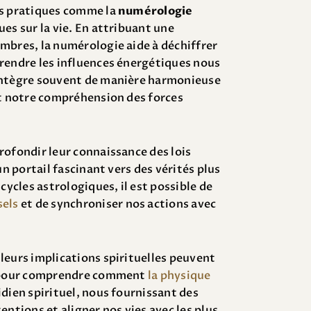
es pratiques comme la
numérologie
es sur la vie. En attribuant une
mbres, la numérologie aide à déchiffrer
rendre les influences énergétiques nous
intègre souvent de manière harmonieuse
nt notre compréhension des forces
rofondir leur connaissance des lois
un portail fascinant vers des vérités plus
cycles astrologiques, il est possible de
sels
et de synchroniser nos actions avec
 leurs implications spirituelles peuvent
il pour comprendre comment
la physique
idien spirituel, nous fournissant des
entions et aligner nos vies avec les plus