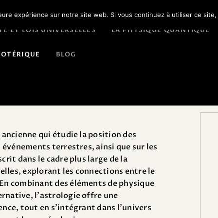
SPIRITUALITÉ ET LOIS
leure expérience sur notre site web. Si vous continuez à utiliser ce sit
TÉ ET LOIS UNIVERSELLES
LA PHYSIQUE QUANTIQUE
UNIVERSELLES
PATYZA
SOTÉRIQUE
BLOG
LA PHYSIQUE
Votre avenir révélé
QUANTIQUE
MÉDECINES
ALTERNATIVES
e ancienne qui étudie la position des
es événements terrestres, ainsi que sur les
UNIVERS ÉSOTÉRIQUE
crit dans le cadre plus large de la
selles, explorant les connections entre le
BLOG
. En combinant des éléments de physique
rnative, l’astrologie offre une
ence, tout en s’intégrant dans l’univers