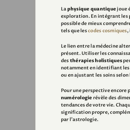
La
physique quantique
joue 
exploration. En intégrant les 
possible de mieux comprendre
tels que les
codes cosmiques
,
Le lien entre la médecine alte
présent. Utiliser les connais
des
thérapies holistiques
peu
notamment en identifiant les
ou en ajustant les soins selon 
Pour une perspective encore pl
numérologie
révèle des dime
tendances de votre vie. Chaqu
signification propre, complém
par l’astrologie.