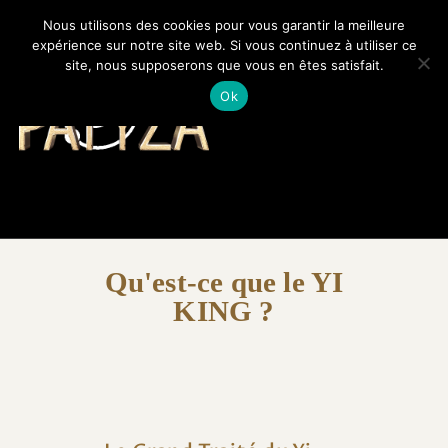
Nous utilisons des cookies pour vous garantir la meilleure
expérience sur notre site web. Si vous continuez à utiliser ce
site, nous supposerons que vous en êtes satisfait.
PATYZA
Votre avenir révélé
Ok
SPIRITUALITÉ ET LOIS
UNIVERSELLES
LA PHYSIQUE
QUANTIQUE
MÉDECINES
Qu'est-ce que le YI
ALTERNATIVES
KING ?
UNIVERS ÉSOTÉRIQUE
BLOG