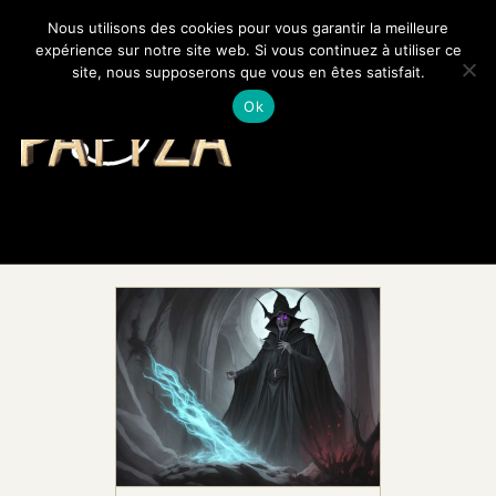
Nous utilisons des cookies pour vous garantir la meilleure
expérience sur notre site web. Si vous continuez à utiliser ce
site, nous supposerons que vous en êtes satisfait.
PATYZA
Votre avenir révélé
Ok
SPIRITUALITÉ ET LOIS
UNIVERSELLES
LA PHYSIQUE
QUANTIQUE
MÉDECINES
ALTERNATIVES
UNIVERS ÉSOTÉRIQUE
BLOG