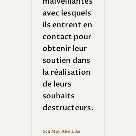
malveillantes
avec lesquels
ils entrent en
contact pour
obtenir leur
soutien dans
la réalisation
de leurs
souhaits
UNIVE
destructeurs.
RS
ÉSOTÉ
RIQUE
La
You May Also Like
numér